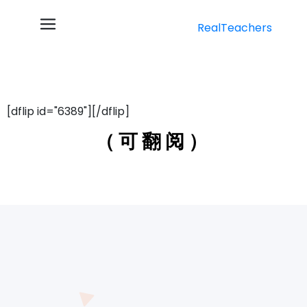
RealTeachers
[dflip id="6389"][/dflip]
（可翻阅）