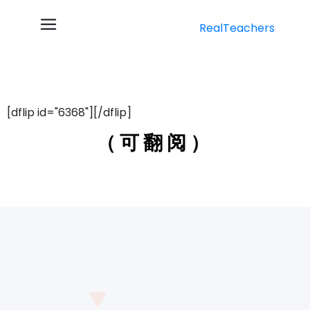
RealTeachers
[dflip id="6368"][/dflip]
（可翻阅）